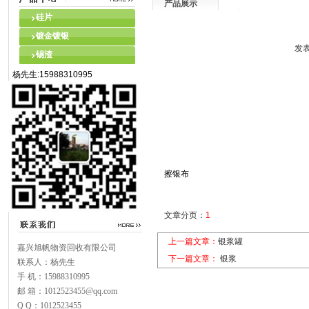
产品展示
硅片
镀金镀银
发表
锡渣
杨先生:15988310995
擦银布
文章分页：
1
上一篇文章：
银浆罐
嘉兴旭帆物资回收有限公司
下一篇文章：
银浆
联系人：杨先生
手 机：15988310995
邮 箱：1012523455@qq.com
Q Q：1012523455