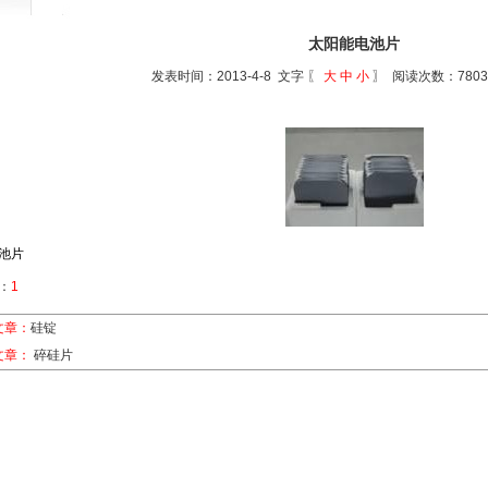
太阳能电池片
发表时间：2013-4-8 文字 〖
大
中
小
〗 阅读次数：780
池片
：
1
文章：
硅锭
文章：
碎硅片