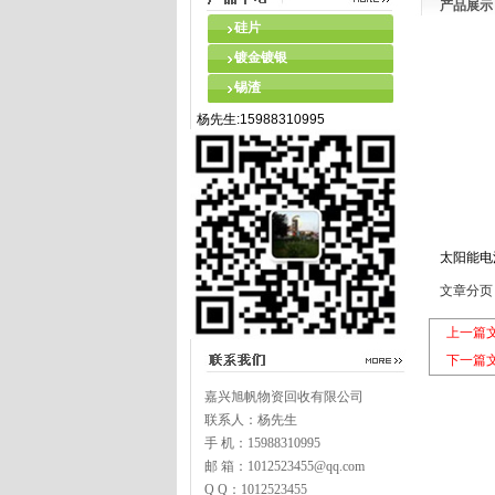
产品展示
硅片
镀金镀银
锡渣
杨先生:15988310995
太阳能电
文章分页
上一篇
下一篇
嘉兴旭帆物资回收有限公司
联系人：杨先生
手 机：15988310995
邮 箱：1012523455@qq.com
Q Q：1012523455