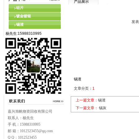
产品展示
硅片
镀金镀银
发表
锡渣
杨先生:15988310995
锡渣
文章分页：
1
上一篇文章：
锡渣
下一篇文章：
锡灰
嘉兴旭帆物资回收有限公司
联系人：杨先生
手 机：15988310995
邮 箱：1012523455@qq.com
Q Q：1012523455