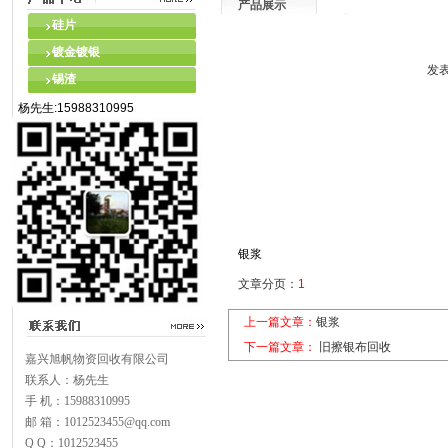
产品展示
硅片
镀金镀银
发表
锡渣
杨先生:15988310995
银浆
文章分页：
1
上一篇文章：
银浆
下一篇文章：
旧擦银布回收
嘉兴旭帆物资回收有限公司
联系人：杨先生
手 机：15988310995
邮 箱：1012523455@qq.com
Q Q：1012523455