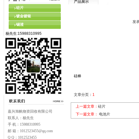
产品展示
硅片
镀金镀银
发表
锡渣
杨先生:15988310995
硅棒
文章分页：
1
上一篇文章：
硅片
嘉兴旭帆物资回收有限公司
下一篇文章：
电池片
联系人：杨先生
手 机：15988310995
邮 箱：1012523455@qq.com
Q Q：1012523455